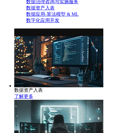
数据治理咨询与实施服务
数据资产入表
数据应用-算法模型 & ML
数字化应用开发
数据资产入表
了解更多